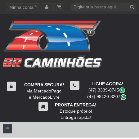
Minha conta
Carrinho de compras
LIGUE AGORA!
COMPRA SEGURA!
(47) 3339-0745
​
via MercadoPago
(47) 98420-8207
​
e MercadoLivre
PRONTA ENTREGA!
Estoque próprio!
Entrega rápida!