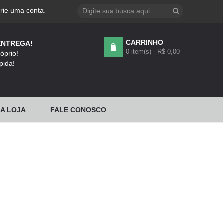
crie uma conta
.
CARRINHO
ENTREGA!
0 item(s) - R$ 0,00
óprio!
pida!
A LOJA
FALE CONOSCO