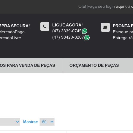
Olá! Faça seu login
aqui
ou
LIGUE AGORA!
PRA SEGURA!
PRONTA 
(47) 3339-0745
​
 MercadoPago
Estoque pr
(47) 98420-8207
​
rcadoLivre
Entrega rá
OS PARA VENDA DE PEÇAS
ORÇAMENTO DE PEÇAS
Mostrar: