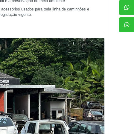
al e a preservação do meio ambiente.
 acessórios usados para toda linha de caminhões e
egislação vigente.