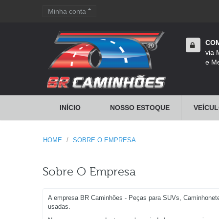
Minha conta
Carrinho de compras
COM
via
e Me
INÍCIO
NOSSO ESTOQUE
VEÍCUL
HOME
SOBRE O EMPRESA
Sobre O Empresa
A empresa BR Caminhões - Peças para SUVs, Caminhonetes, V
usadas.