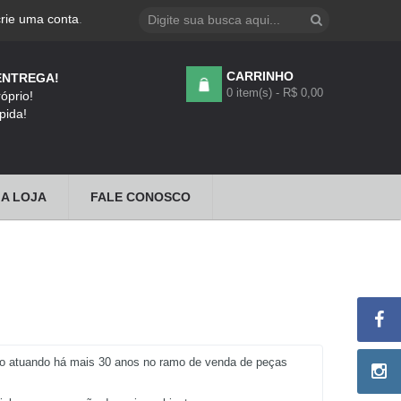
crie uma conta
.
CARRINHO
ENTREGA!
0 item(s) - R$ 0,00
óprio!
pida!
A LOJA
FALE CONOSCO
nto atuando há mais 30 anos no ramo de venda de peças