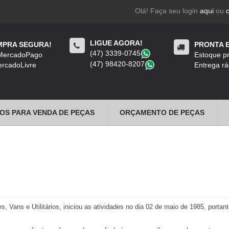
Olá! Faça seu login
aqui
ou
LIGUE AGORA!
PRA SEGURA!
PRONTA 
(47) 3339-0745
​
 MercadoPago
Estoque pr
(47) 98420-8207
​
rcadoLivre
Entrega rá
OS PARA VENDA DE PEÇAS
ORÇAMENTO DE PEÇAS
ans e Utilitários, iniciou as atividades no dia 02 de maio de 1985, porta