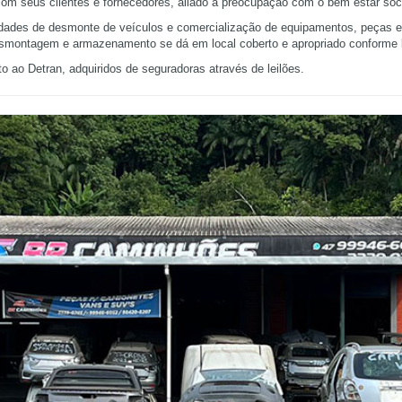
m seus clientes e fornecedores, aliado à preocupação com o bem estar soci
idades de desmonte de veículos e comercialização de equipamentos, peças e
smontagem e armazenamento se dá em local coberto e apropriado conforme l
 ao Detran, adquiridos de seguradoras através de leilões.