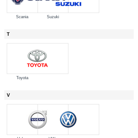
Scania
Suzuki
T
Toyota
V