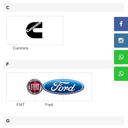
C
Cummins
F
FIAT
Ford
G