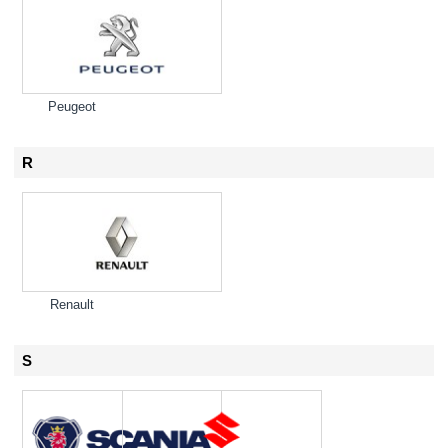
Peugeot
R
Renault
S