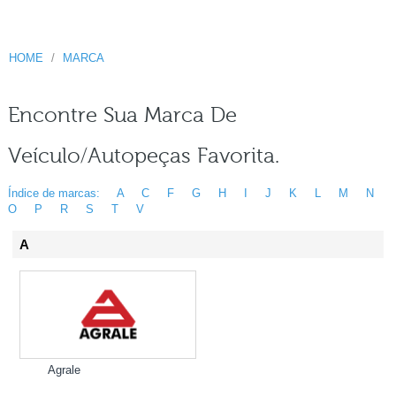
HOME
MARCA
Encontre Sua Marca De
Veículo/autopeças Favorita.
Índice de marcas:
A
C
F
G
H
I
J
K
L
M
N
O
P
R
S
T
V
A
Agrale