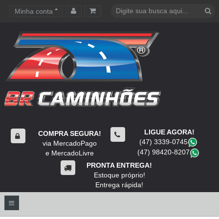
Minha conta
Carrinho de compras
LIGUE AGORA!
COMPRA SEGURA!
(47) 3339-0745
​
via MercadoPago
(47) 98420-8207
​
e MercadoLivre
PRONTA ENTREGA!
Estoque próprio!
Entrega rápida!