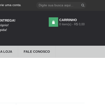
crie uma conta
.
CARRINHO
ENTREGA!
0 item(s) - R$ 0,00
óprio!
pida!
A LOJA
FALE CONOSCO