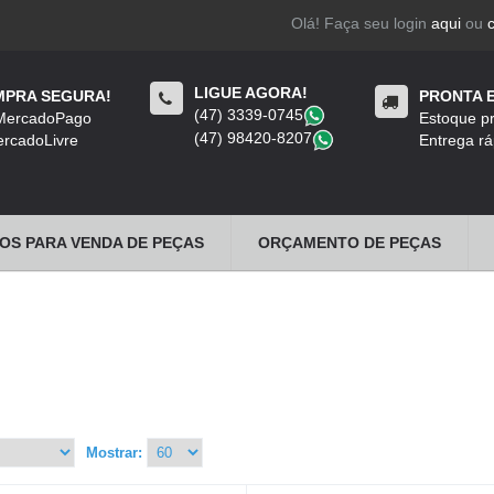
Olá! Faça seu login
aqui
ou
LIGUE AGORA!
PRA SEGURA!
PRONTA 
(47) 3339-0745
​
 MercadoPago
Estoque pr
(47) 98420-8207
​
rcadoLivre
Entrega rá
OS PARA VENDA DE PEÇAS
ORÇAMENTO DE PEÇAS
Mostrar: