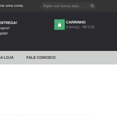
crie uma conta
.
CARRINHO
ENTREGA!
0 item(s) - R$ 0,00
óprio!
pida!
A LOJA
FALE CONOSCO