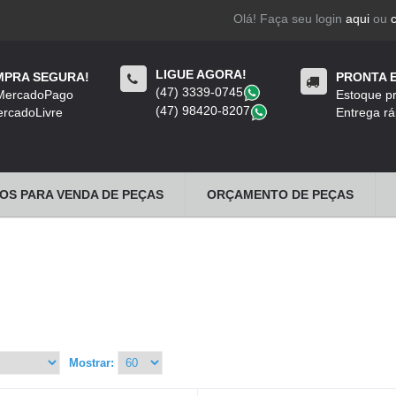
Olá! Faça seu login
aqui
ou
LIGUE AGORA!
PRA SEGURA!
PRONTA 
(47) 3339-0745
​
 MercadoPago
Estoque pr
(47) 98420-8207
​
rcadoLivre
Entrega rá
OS PARA VENDA DE PEÇAS
ORÇAMENTO DE PEÇAS
Mostrar: