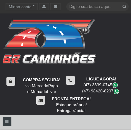
Minha conta
Carrinho de compras
LIGUE AGORA!
COMPRA SEGURA!
(47) 3339-0745
​
via MercadoPago
(47) 98420-8207
​
e MercadoLivre
PRONTA ENTREGA!
Estoque próprio!
Entrega rápida!