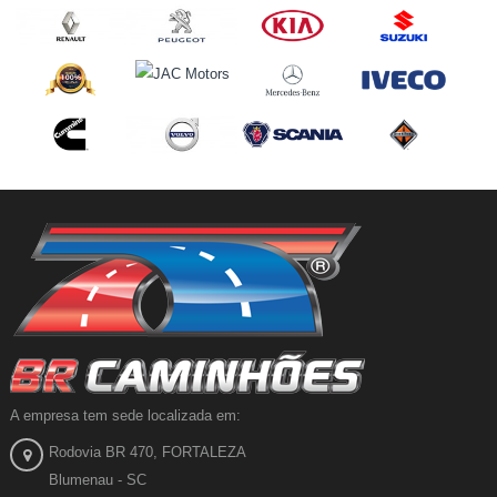
A empresa tem sede localizada em:
Rodovia BR 470, FORTALEZA
Blumenau - SC