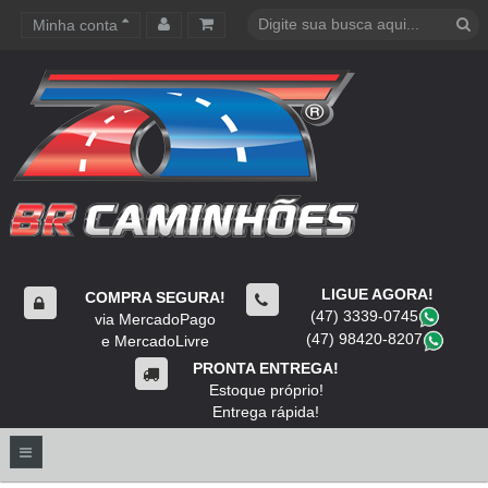
Minha conta
Carrinho de compras
LIGUE AGORA!
COMPRA SEGURA!
(47) 3339-0745
​
via MercadoPago
(47) 98420-8207
​
e MercadoLivre
PRONTA ENTREGA!
Estoque próprio!
Entrega rápida!