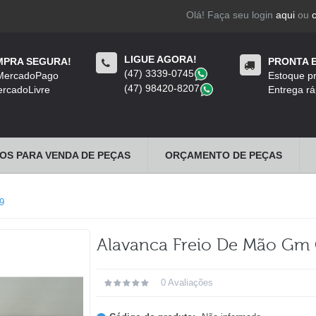
Olá! Faça seu login
aqui
ou
LIGUE AGORA!
PRA SEGURA!
PRONTA 
(47) 3339-0745
​
 MercadoPago
Estoque pr
(47) 98420-8207
​
rcadoLivre
Entrega rá
OS PARA VENDA DE PEÇAS
ORÇAMENTO DE PEÇAS
9
Alavanca Freio De Mão Gm 
0 Avaliações