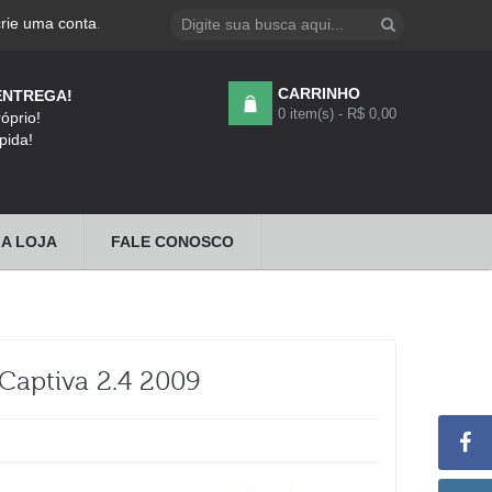
crie uma conta
.
CARRINHO
ENTREGA!
0 item(s) - R$ 0,00
óprio!
pida!
A LOJA
FALE CONOSCO
Captiva 2.4 2009