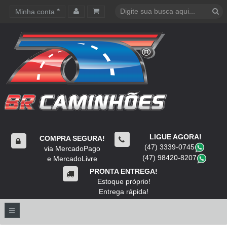
Minha conta
Carrinho de compras
LIGUE AGORA!
COMPRA SEGURA!
(47) 3339-0745
​
via MercadoPago
(47) 98420-8207
​
e MercadoLivre
PRONTA ENTREGA!
Estoque próprio!
Entrega rápida!