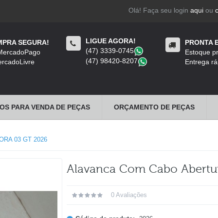
Olá! Faça seu login
aqui
ou
LIGUE AGORA!
PRA SEGURA!
PRONTA 
(47) 3339-0745
​
 MercadoPago
Estoque pr
(47) 98420-8207
​
rcadoLivre
Entrega rá
OS PARA VENDA DE PEÇAS
ORÇAMENTO DE PEÇAS
RA 03 GT 2026
Alavanca Com Cabo Abertu
0 Avaliações