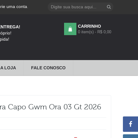
crie uma conta
.
CARRINHO
ENTREGA!
0 item(s) - R$ 0,00
óprio!
pida!
A LOJA
FALE CONOSCO
ra Capo Gwm Ora 03 Gt 2026