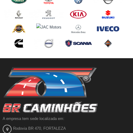
A empresa tem sede localizada em:
Rodovia BR 470, FORTALEZA