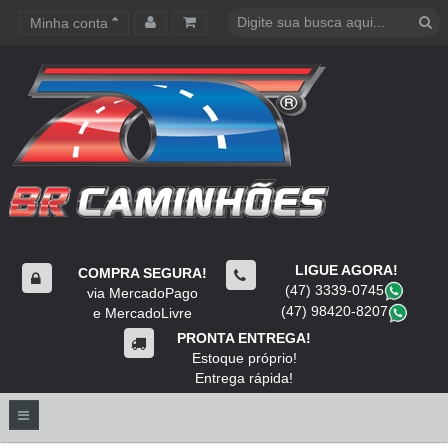
Minha conta
Carrinho de compras
LIGUE AGORA!
COMPRA SEGURA!
(47) 3339-0745
​
via MercadoPago
(47) 98420-8207
​
e MercadoLivre
PRONTA ENTREGA!
Estoque próprio!
Entrega rápida!