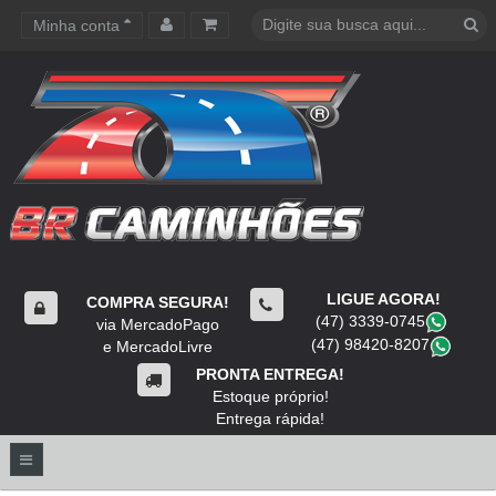
Minha conta
Carrinho de compras
LIGUE AGORA!
COMPRA SEGURA!
(47) 3339-0745
​
via MercadoPago
(47) 98420-8207
​
e MercadoLivre
PRONTA ENTREGA!
Estoque próprio!
Entrega rápida!