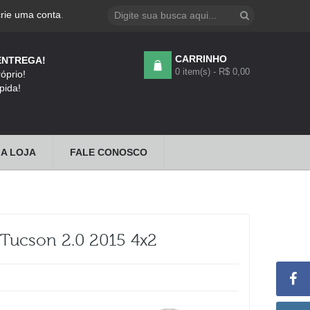
crie uma conta
.
CARRINHO
ENTREGA!
0 item(s) - R$ 0,00
óprio!
pida!
A LOJA
FALE CONOSCO
Tucson 2.0 2015 4x2