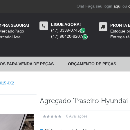
Olá! Faça seu login
aqui
ou
LIGUE AGORA!
PRA SEGURA!
PRONTA 
(47) 3339-0745
​
 MercadoPago
Estoque pr
(47) 98420-8207
​
rcadoLivre
Entrega rá
OS PARA VENDA DE PEÇAS
ORÇAMENTO DE PEÇAS
015 4X2
Agregado Traseiro Hyundai 
0 Avaliações