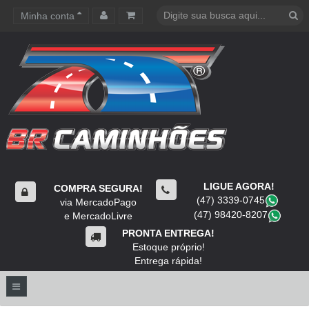
Minha conta
Carrinho de compras
LIGUE AGORA!
COMPRA SEGURA!
(47) 3339-0745
​
via MercadoPago
(47) 98420-8207
​
e MercadoLivre
PRONTA ENTREGA!
Estoque próprio!
Entrega rápida!