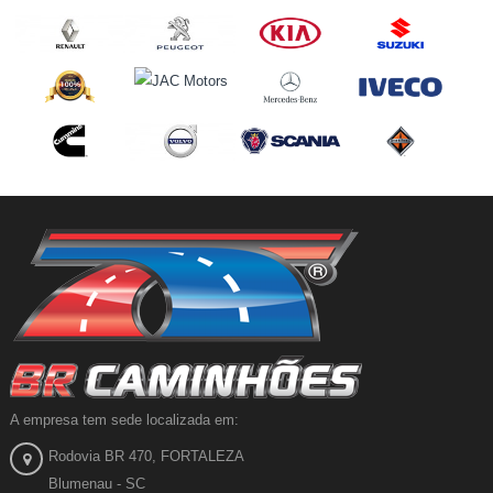
A empresa tem sede localizada em:
Rodovia BR 470, FORTALEZA
Blumenau - SC