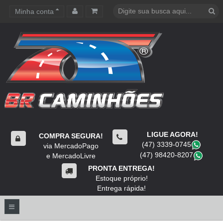
Minha conta
Carrinho de compras
LIGUE AGORA!
COMPRA SEGURA!
(47) 3339-0745
​
via MercadoPago
(47) 98420-8207
​
e MercadoLivre
PRONTA ENTREGA!
Estoque próprio!
Entrega rápida!