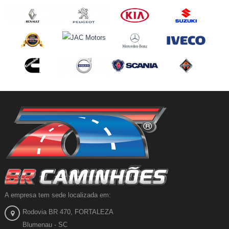
A empresa tem sede localizada em:
Rodovia BR 470, FORTALEZA
Blumenau - SC