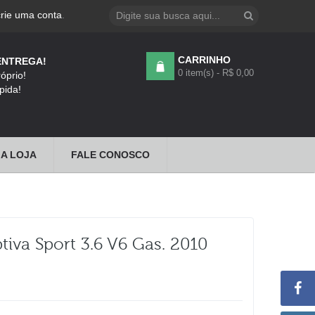
crie uma conta
.
CARRINHO
ENTREGA!
0 item(s) - R$ 0,00
óprio!
pida!
A LOJA
FALE CONOSCO
iva Sport 3.6 V6 Gas. 2010