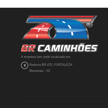
A empresa tem sede localizada em:
Rodovia BR 470, FORTALEZA
Blumenau - SC