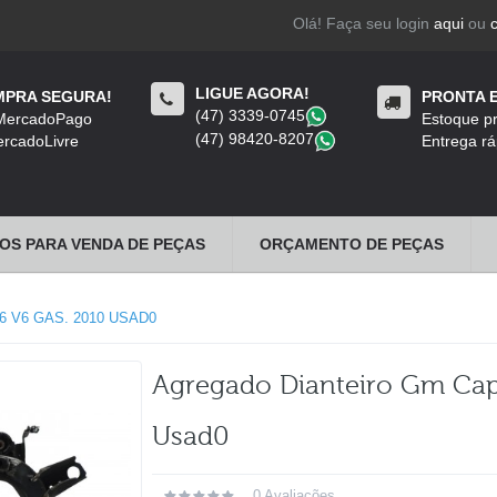
Olá! Faça seu login
aqui
ou
LIGUE AGORA!
PRA SEGURA!
PRONTA 
(47) 3339-0745
​
 MercadoPago
Estoque pr
(47) 98420-8207
​
rcadoLivre
Entrega rá
OS PARA VENDA DE PEÇAS
ORÇAMENTO DE PEÇAS
 V6 GAS. 2010 USAD0
Agregado Dianteiro Gm Capt
Usad0
0 Avaliações