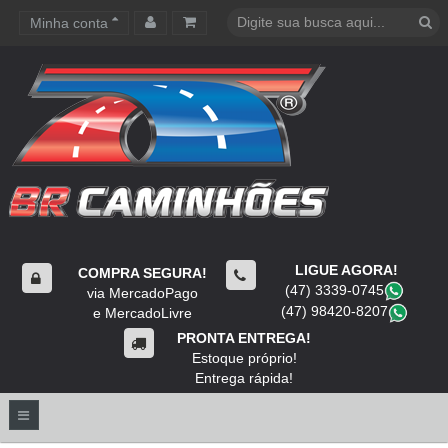
Minha conta
Carrinho de compras
LIGUE AGORA!
COMPRA SEGURA!
(47) 3339-0745
​
via MercadoPago
(47) 98420-8207
​
e MercadoLivre
PRONTA ENTREGA!
Estoque próprio!
Entrega rápida!