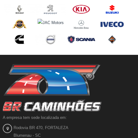
A empresa tem sede localizada em:
Rodovia BR 470, FORTALEZA
Blumenau - SC