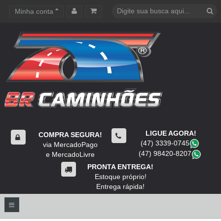
Minha conta
Carrinho de compras
LIGUE AGORA!
COMPRA SEGURA!
(47) 3339-0745
​
via MercadoPago
(47) 98420-8207
​
e MercadoLivre
PRONTA ENTREGA!
Estoque próprio!
Entrega rápida!