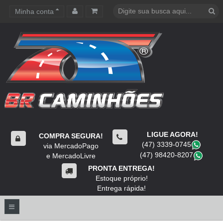
Minha conta
Carrinho de compras
LIGUE AGORA!
COMPRA SEGURA!
(47) 3339-0745
​
via MercadoPago
(47) 98420-8207
​
e MercadoLivre
PRONTA ENTREGA!
Estoque próprio!
Entrega rápida!