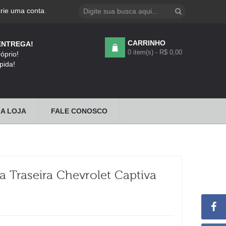
crie uma conta
.
CARRINHO
ENTREGA!
0 item(s) - R$ 0,00
óprio!
pida!
A LOJA
FALE CONOSCO
Traseira Chevrolet Captiva