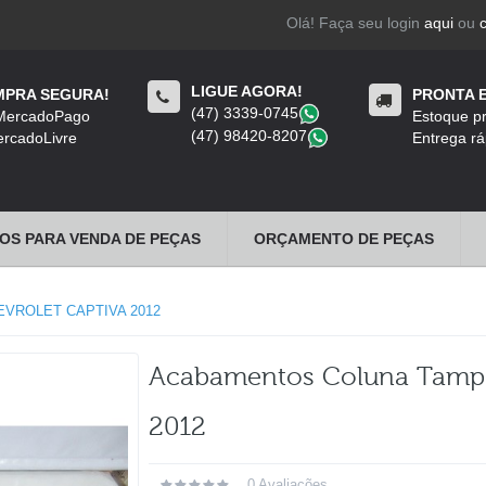
Olá! Faça seu login
aqui
ou
LIGUE AGORA!
PRA SEGURA!
PRONTA 
(47) 3339-0745
​
 MercadoPago
Estoque pr
(47) 98420-8207
​
rcadoLivre
Entrega rá
OS PARA VENDA DE PEÇAS
ORÇAMENTO DE PEÇAS
VROLET CAPTIVA 2012
Acabamentos Coluna Tampa 
2012
0 Avaliações