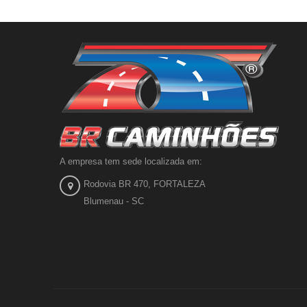
A empresa tem sede localizada em:
Rodovia BR 470, FORTALEZA
Blumenau - SC