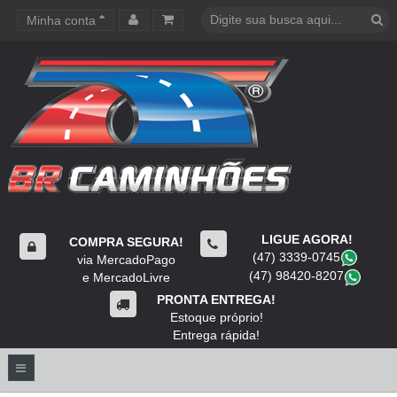
Minha conta
Carrinho de compras
LIGUE AGORA!
COMPRA SEGURA!
(47) 3339-0745
​
via MercadoPago
(47) 98420-8207
​
e MercadoLivre
PRONTA ENTREGA!
Estoque próprio!
Entrega rápida!