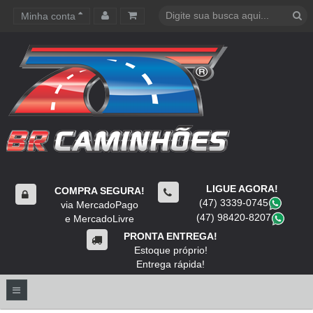
Minha conta
Carrinho de compras
LIGUE AGORA!
COMPRA SEGURA!
(47) 3339-0745
​
via MercadoPago
(47) 98420-8207
​
e MercadoLivre
PRONTA ENTREGA!
Estoque próprio!
Entrega rápida!