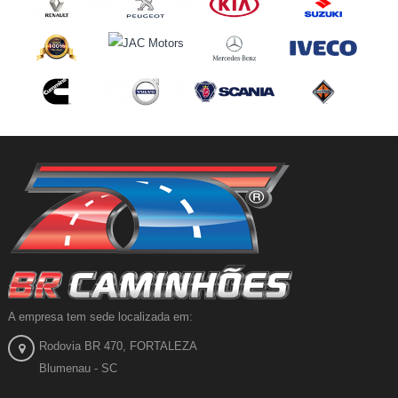
A empresa tem sede localizada em:
Rodovia BR 470, FORTALEZA
Blumenau - SC