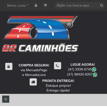
Minha conta
Carrinho de compras
LIGUE AGORA!
COMPRA SEGURA!
(47) 3339-0745
​
via MercadoPago
(47) 98420-8207
​
e MercadoLivre
PRONTA ENTREGA!
Estoque próprio!
Entrega rápida!