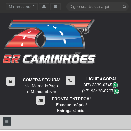
Minha conta
Carrinho de compras
LIGUE AGORA!
COMPRA SEGURA!
(47) 3339-0745
​
via MercadoPago
(47) 98420-8207
​
e MercadoLivre
PRONTA ENTREGA!
Estoque próprio!
Entrega rápida!