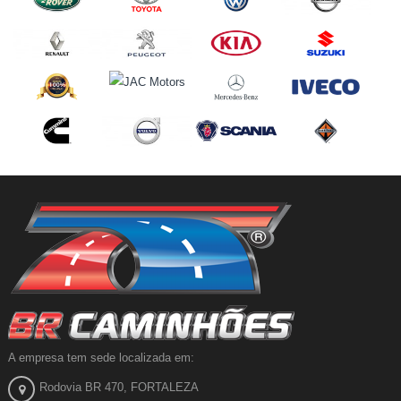
A empresa tem sede localizada em:
Rodovia BR 470, FORTALEZA