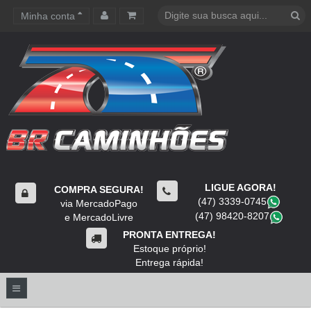
Minha conta
Carrinho de compras
LIGUE AGORA!
COMPRA SEGURA!
(47) 3339-0745
​
via MercadoPago
(47) 98420-8207
​
e MercadoLivre
PRONTA ENTREGA!
Estoque próprio!
Entrega rápida!