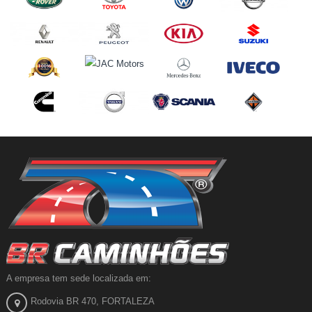
A empresa tem sede localizada em:
Rodovia BR 470, FORTALEZA