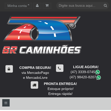
Minha conta
Carrinho de compras
LIGUE AGORA!
COMPRA SEGURA!
(47) 3339-0745
​
via MercadoPago
(47) 98420-8207
​
e MercadoLivre
PRONTA ENTREGA!
Estoque próprio!
Entrega rápida!