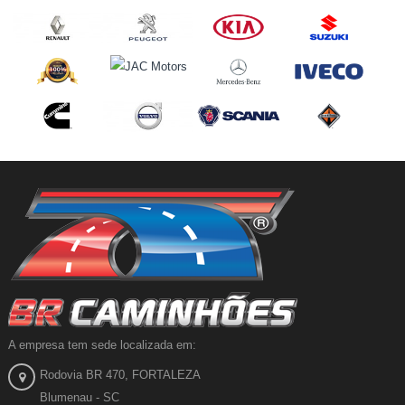
A empresa tem sede localizada em:
Rodovia BR 470, FORTALEZA
Blumenau - SC