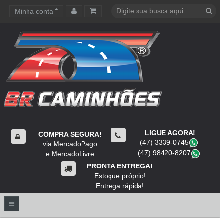
Minha conta
Carrinho de compras
LIGUE AGORA!
COMPRA SEGURA!
(47) 3339-0745
​
via MercadoPago
(47) 98420-8207
​
e MercadoLivre
PRONTA ENTREGA!
Estoque próprio!
Entrega rápida!