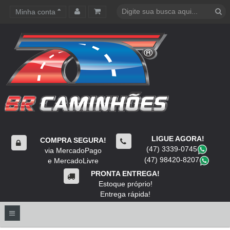
Minha conta
Carrinho de compras
LIGUE AGORA!
COMPRA SEGURA!
(47) 3339-0745
​
via MercadoPago
(47) 98420-8207
​
e MercadoLivre
PRONTA ENTREGA!
Estoque próprio!
Entrega rápida!