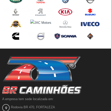
A empresa tem sede localizada em:
Rodovia BR 470, FORTALEZA