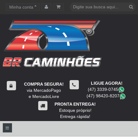
Minha conta
Carrinho de compras
LIGUE AGORA!
COMPRA SEGURA!
(47) 3339-0745
​
via MercadoPago
(47) 98420-8207
​
e MercadoLivre
PRONTA ENTREGA!
Estoque próprio!
Entrega rápida!