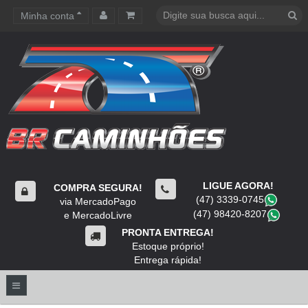
Minha conta
Carrinho de compras
LIGUE AGORA!
COMPRA SEGURA!
(47) 3339-0745
​
via MercadoPago
(47) 98420-8207
​
e MercadoLivre
PRONTA ENTREGA!
Estoque próprio!
Entrega rápida!