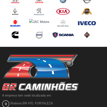
A empresa tem sede localizada em:
Rodovia BR 470, FORTALEZA