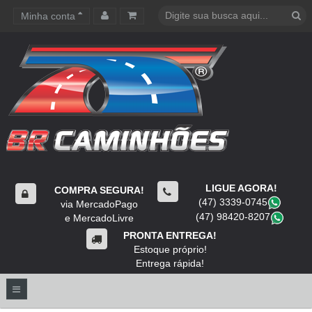
Minha conta
Carrinho de compras
LIGUE AGORA!
COMPRA SEGURA!
(47) 3339-0745
​
via MercadoPago
(47) 98420-8207
​
e MercadoLivre
PRONTA ENTREGA!
Estoque próprio!
Entrega rápida!