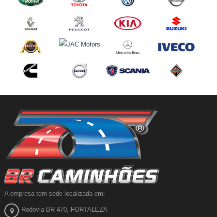
A empresa tem sede localizada em:
Rodovia BR 470, FORTALEZA