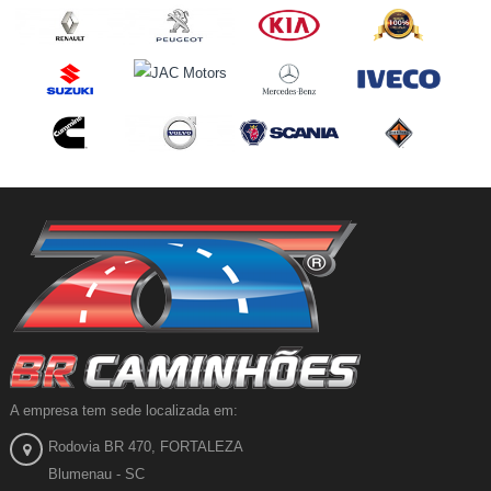
A empresa tem sede localizada em:
Rodovia BR 470, FORTALEZA
Blumenau - SC