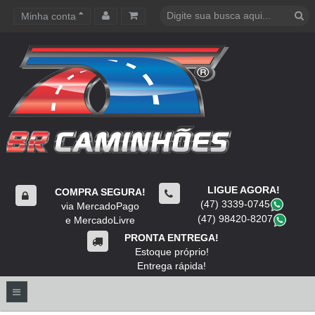
Minha conta
Carrinho de compras
LIGUE AGORA!
COMPRA SEGURA!
(47) 3339-0745
​
via MercadoPago
(47) 98420-8207
​
e MercadoLivre
PRONTA ENTREGA!
Estoque próprio!
Entrega rápida!