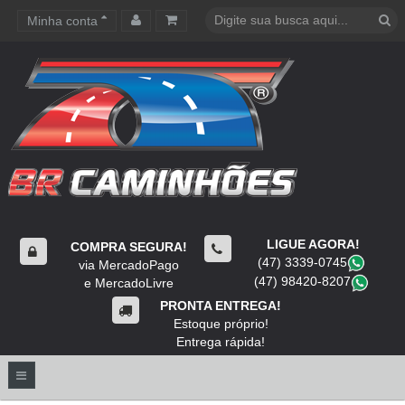
Minha conta
Carrinho de compras
LIGUE AGORA!
COMPRA SEGURA!
(47) 3339-0745
​
via MercadoPago
(47) 98420-8207
​
e MercadoLivre
PRONTA ENTREGA!
Estoque próprio!
Entrega rápida!