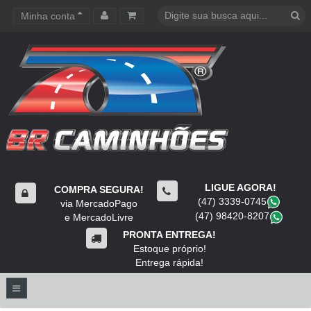
Minha conta
Carrinho de compras
LIGUE AGORA!
COMPRA SEGURA!
(47) 3339-0745
​
via MercadoPago
(47) 98420-8207
​
e MercadoLivre
PRONTA ENTREGA!
Estoque próprio!
Entrega rápida!