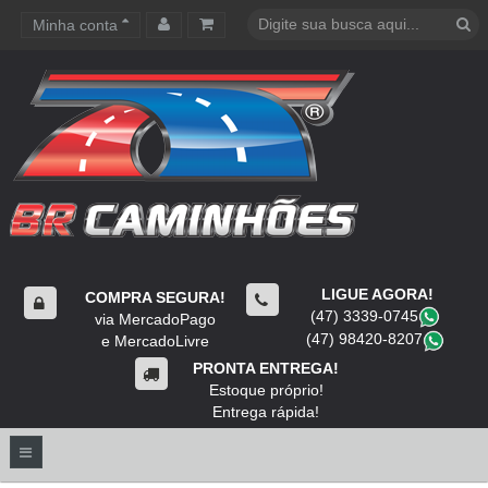
Minha conta
Carrinho de compras
LIGUE AGORA!
COMPRA SEGURA!
(47) 3339-0745
​
via MercadoPago
(47) 98420-8207
​
e MercadoLivre
PRONTA ENTREGA!
Estoque próprio!
Entrega rápida!