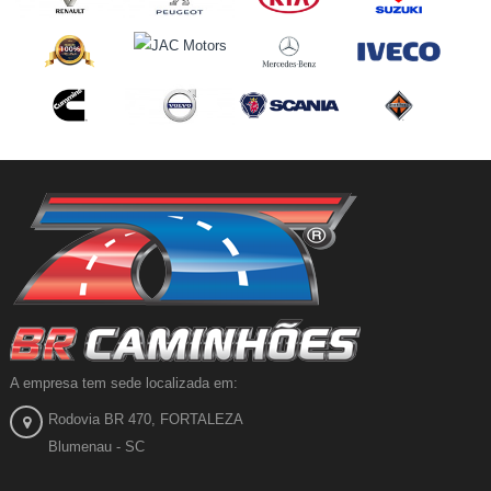
A empresa tem sede localizada em:
Rodovia BR 470, FORTALEZA
Blumenau - SC