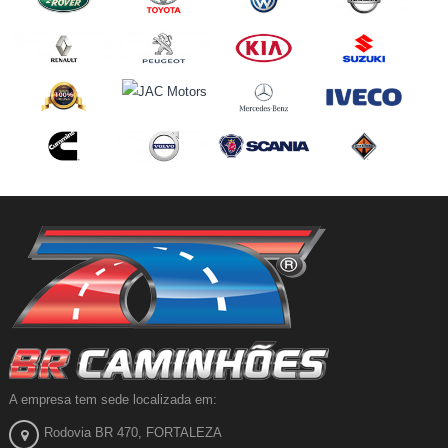
A empresa tem sede localizada em:
Rodovia BR 470, FORTALEZA