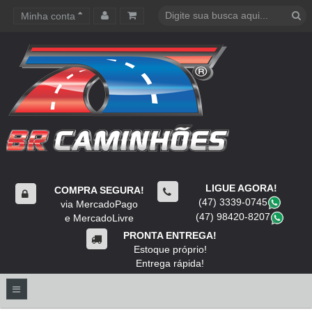
Minha conta
Carrinho de compras
LIGUE AGORA!
COMPRA SEGURA!
(47) 3339-0745
​
via MercadoPago
(47) 98420-8207
​
e MercadoLivre
PRONTA ENTREGA!
Estoque próprio!
Entrega rápida!