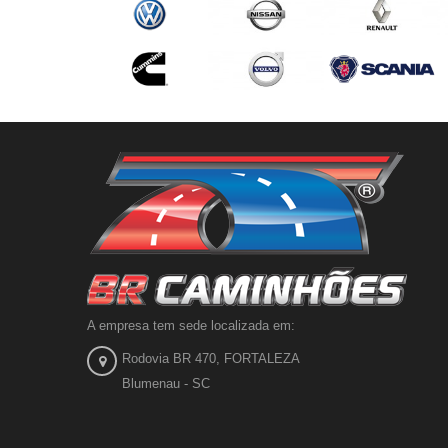
A empresa tem sede localizada em:
Rodovia BR 470, FORTALEZA
Blumenau - SC