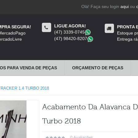
Olá! Faça seu login
aqui
ou
LIGUE AGORA!
PRA SEGURA!
PRONTA 
(47) 3339-0745
​
 MercadoPago
Estoque pr
(47) 98420-8207
​
rcadoLivre
Entrega rá
OS PARA VENDA DE PEÇAS
ORÇAMENTO DE PEÇAS
RACKER 1.4 TURBO 2018
Acabamento Da Alavanca D
Turbo 2018
0 Avaliações