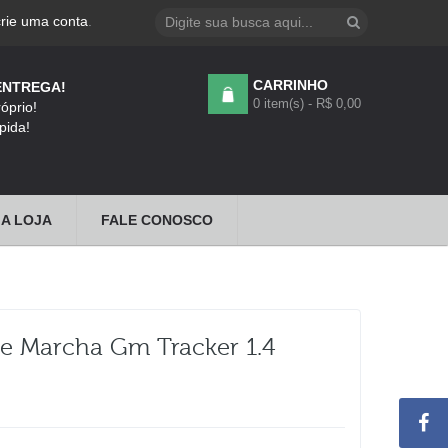
crie uma conta
.
CARRINHO
ENTREGA!
0 item(s) - R$ 0,00
óprio!
pida!
A LOJA
FALE CONOSCO
e Marcha Gm Tracker 1.4