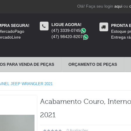
Olá! Faça seu login
aqui
ou
LIGUE AGORA!
PRA SEGURA!
PRONTA 
(47) 3339-0745
​
 MercadoPago
Estoque pr
(47) 98420-8207
​
rcadoLivre
Entrega rá
OS PARA VENDA DE PEÇAS
ORÇAMENTO DE PEÇAS
INEL JEEP WRANGLER 2021
Acabamento Couro, Interno 
2021
0 Avaliações