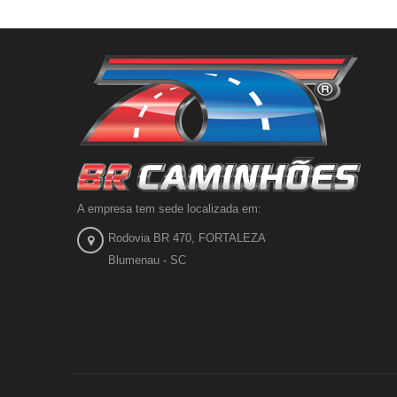
A empresa tem sede localizada em:
Rodovia BR 470, FORTALEZA
Blumenau - SC