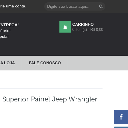
crie uma conta
.
CARRINHO
ENTREGA!
0 item(s) - R$ 0,00
óprio!
pida!
A LOJA
FALE CONOSCO
Superior Painel Jeep Wrangler