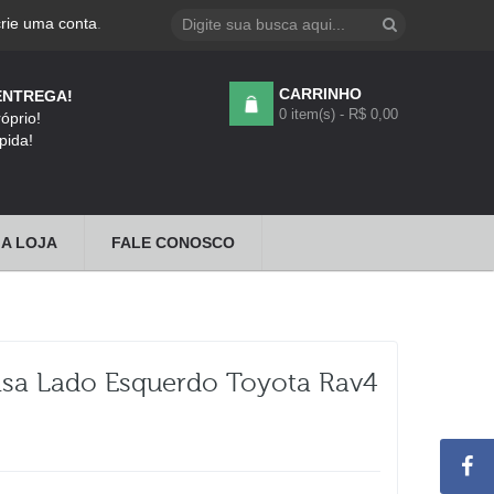
crie uma conta
.
CARRINHO
ENTREGA!
0 item(s) - R$ 0,00
óprio!
pida!
A LOJA
FALE CONOSCO
sa Lado Esquerdo Toyota Rav4