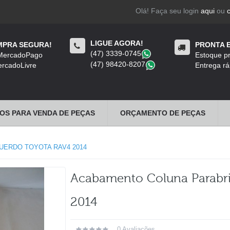
Olá! Faça seu login
aqui
ou
LIGUE AGORA!
PRA SEGURA!
PRONTA 
(47) 3339-0745
​
 MercadoPago
Estoque pr
(47) 98420-8207
​
rcadoLivre
Entrega rá
OS PARA VENDA DE PEÇAS
ORÇAMENTO DE PEÇAS
ERDO TOYOTA RAV4 2014
Acabamento Coluna Parabri
2014
0 Avaliações