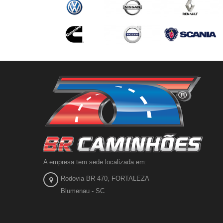
A empresa tem sede localizada em:
Rodovia BR 470, FORTALEZA
Blumenau - SC