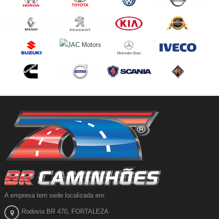
A empresa tem sede localizada em:
Rodovia BR 470, FORTALEZA