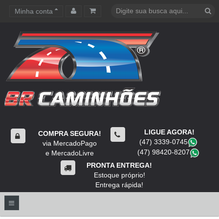
Minha conta
Carrinho de compras
LIGUE AGORA!
COMPRA SEGURA!
(47) 3339-0745
​
via MercadoPago
(47) 98420-8207
​
e MercadoLivre
PRONTA ENTREGA!
Estoque próprio!
Entrega rápida!