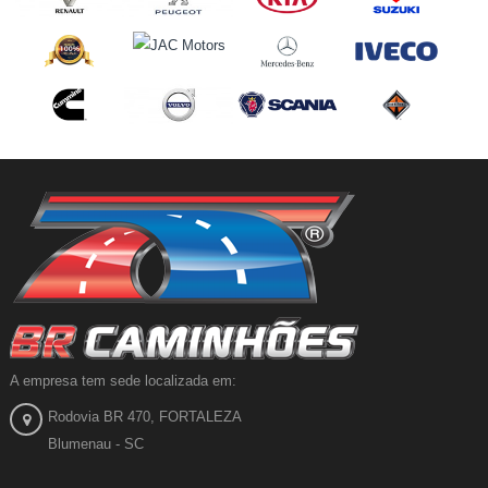
A empresa tem sede localizada em:
Rodovia BR 470, FORTALEZA
Blumenau - SC