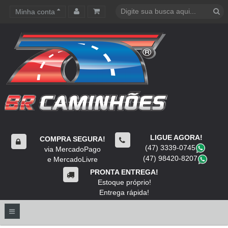
Minha conta
Carrinho de compras
LIGUE AGORA!
COMPRA SEGURA!
(47) 3339-0745
​
via MercadoPago
(47) 98420-8207
​
e MercadoLivre
PRONTA ENTREGA!
Estoque próprio!
Entrega rápida!