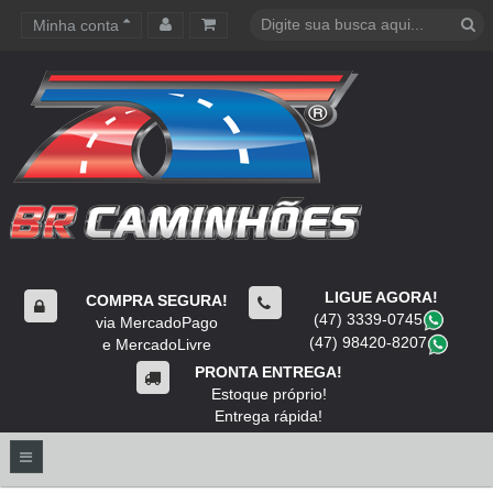
Minha conta
Carrinho de compras
LIGUE AGORA!
COMPRA SEGURA!
(47) 3339-0745
​
via MercadoPago
(47) 98420-8207
​
e MercadoLivre
PRONTA ENTREGA!
Estoque próprio!
Entrega rápida!