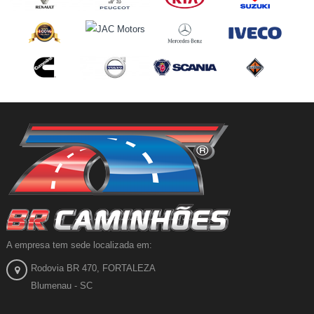
A empresa tem sede localizada em:
Rodovia BR 470, FORTALEZA
Blumenau - SC