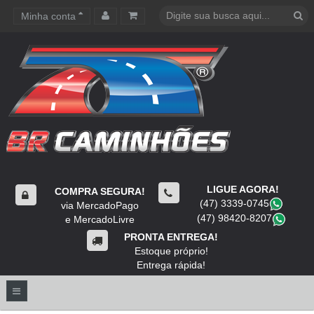
Minha conta
Carrinho de compras
LIGUE AGORA!
COMPRA SEGURA!
(47) 3339-0745
​
via MercadoPago
(47) 98420-8207
​
e MercadoLivre
PRONTA ENTREGA!
Estoque próprio!
Entrega rápida!