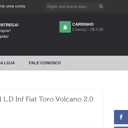
crie uma conta
.
CARRINHO
ENTREGA!
0 item(s) - R$ 0,00
óprio!
pida!
A LOJA
FALE CONOSCO
L.d Inf Fiat Toro Volcano 2.0