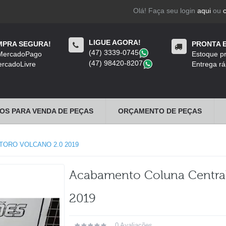
Olá! Faça seu login
aqui
ou
LIGUE AGORA!
PRA SEGURA!
PRONTA 
(47) 3339-0745
​
 MercadoPago
Estoque pr
(47) 98420-8207
​
rcadoLivre
Entrega rá
OS PARA VENDA DE PEÇAS
ORÇAMENTO DE PEÇAS
TORO VOLCANO 2.0 2019
Acabamento Coluna Central 
2019
0 Avaliações