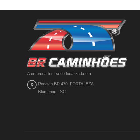
A empresa tem sede localizada em:
Rodovia BR 470, FORTALEZA
Blumenau - SC