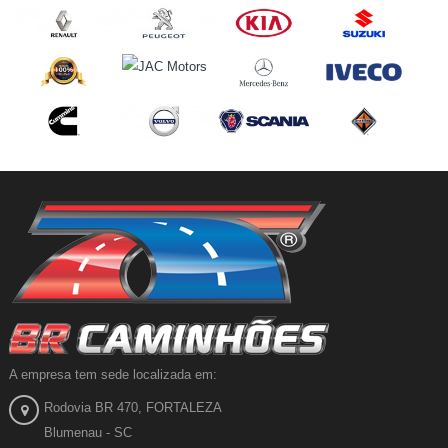
A empresa tem sede localizada em:
Rodovia BR 470, FORTALEZA
Blumenau - SC