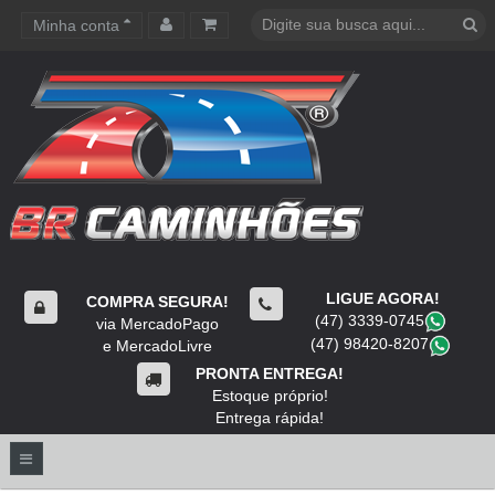
Minha conta
Carrinho de compras
LIGUE AGORA!
COMPRA SEGURA!
(47) 3339-0745
​
via MercadoPago
(47) 98420-8207
​
e MercadoLivre
PRONTA ENTREGA!
Estoque próprio!
Entrega rápida!