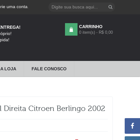
crie uma conta
.
CARRINHO
ENTREGA!
0 item(s) - R$ 0,00
óprio!
pida!
A LOJA
FALE CONOSCO
Direita Citroen Berlingo 2002