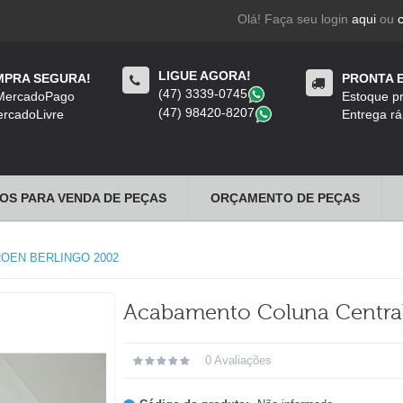
Olá! Faça seu login
aqui
ou
LIGUE AGORA!
PRA SEGURA!
PRONTA 
(47) 3339-0745
​
 MercadoPago
Estoque pr
(47) 98420-8207
​
rcadoLivre
Entrega rá
OS PARA VENDA DE PEÇAS
ORÇAMENTO DE PEÇAS
OEN BERLINGO 2002
Acabamento Coluna Central 
0 Avaliações