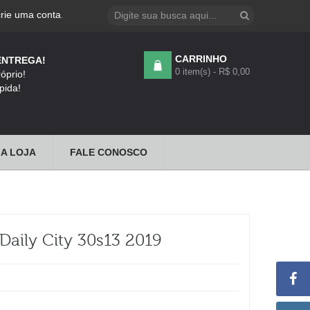
crie uma conta
.
CARRINHO
ENTREGA!
0 item(s) - R$ 0,00
óprio!
pida!
A LOJA
FALE CONOSCO
Daily City 30s13 2019