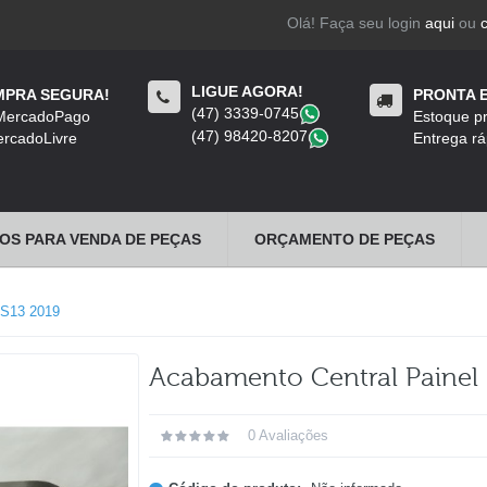
Olá! Faça seu login
aqui
ou
LIGUE AGORA!
PRA SEGURA!
PRONTA 
(47) 3339-0745
​
 MercadoPago
Estoque pr
(47) 98420-8207
​
rcadoLivre
Entrega rá
OS PARA VENDA DE PEÇAS
ORÇAMENTO DE PEÇAS
S13 2019
Acabamento Central Painel 
0 Avaliações