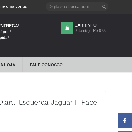
crie uma conta
.
CARRINHO
ENTREGA!
0 item(s) - R$ 0,00
óprio!
pida!
A LOJA
FALE CONOSCO
iant. Esquerda Jaguar F-Pace