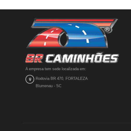
A empresa tem sede localizada em:
Rodovia BR 470, FORTALEZA
Blumenau - SC