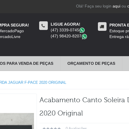
Olá! Faça seu login
aqui
ou
LIGUE AGORA!
PRA SEGURA!
PRONTA 
(47) 3339-0745
​
 MercadoPago
Estoque pr
(47) 98420-8207
​
rcadoLivre
Entrega rá
OS PARA VENDA DE PEÇAS
ORÇAMENTO DE PEÇAS
DA JAGUAR F-PACE 2020 ORIGINAL
Acabamento Canto Soleira D
2020 Original
0 Avaliações