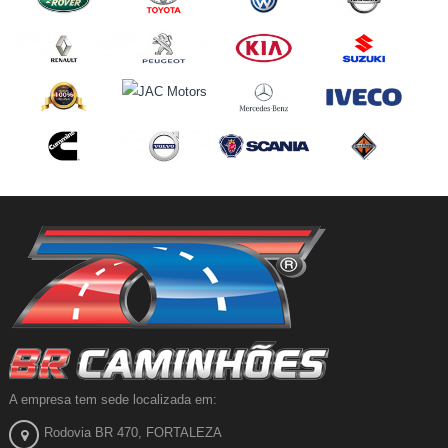
A empresa tem sede localizada em:
Rodovia BR 470, FORTALEZA