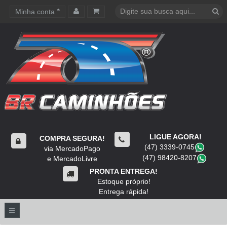
Minha conta
Carrinho de compras
LIGUE AGORA!
COMPRA SEGURA!
(47) 3339-0745
​
via MercadoPago
(47) 98420-8207
​
e MercadoLivre
PRONTA ENTREGA!
Estoque próprio!
Entrega rápida!